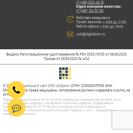
+7 (495) 023-48-15
Отдел контроля качества:
+7 (495) 152-01-38
Работаем ежедневно
Приём звонков:
с 8:00 до 21:00
Работа офиса:
с 9:00 до 19:00
spb@digitalserv.ru
Выдано Регистрационное удостоверение № РЗН 2020/10725 от 08.06.2020.
Приказ от 08.06.2020 № 4742
© 2026
Официальный сайт ООО «
»
ОГРН 1235000075705 ИНН
РУБИН
5047277350. Все права защищены, копирование должно содержать ссылку на
источник.
Обращаем ваше внимание на то, что вся информация, размещенная на сайте, носит
информационный характер и не является публичной офертой, определяемой
положениями статьи 437 (2) ГК РФ. Для получения точной информации о
характеристиках, а также актуальной стоимости товаров и услуг - обращайтесь к
менеджерам компании.