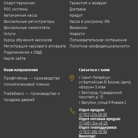
Смарт-терминал
Гарантия и возврат
POS системы
Доставка
Автономная касса
Кредит
Фискальные регистраторы
Касса в рассрочку 0%
Фискальные накопители
Вакансии
Услуги
Новости
Курсы обучения кассиров
Пользовательское соглашение
Регистрация кассового аппарата
Политика конфиденциальности
Подключение к ОФД
Карта сайта
Наши направления
Связаться с нами
,
г. Санкт-Петербург
Профплёнка — производство
ул.Балтийская 51 Бизнес Центр
полиэтиленовой пленки
«Форум» 5 этаж
г. Белгород, Гражданский
TradeDoors — производство и
проспект, д. 10
продажа дверей
г. Валуйки, улица 9 Января 2
Отдел продаж:
+7 (812) 214-28-55
Отдел оптовых продаж:
+7 (495) 104-45-25
Отдел техподдержки:
+7 (812) 385-78-98
Военторг: