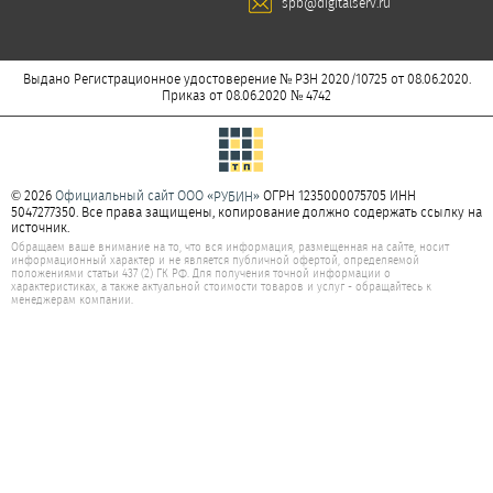
spb@digitalserv.ru
Выдано Регистрационное удостоверение № РЗН 2020/10725 от 08.06.2020.
Приказ от 08.06.2020 № 4742
© 2026
Официальный сайт ООО «
»
ОГРН 1235000075705 ИНН
РУБИН
5047277350. Все права защищены, копирование должно содержать ссылку на
источник.
Обращаем ваше внимание на то, что вся информация, размещенная на сайте, носит
информационный характер и не является публичной офертой, определяемой
положениями статьи 437 (2) ГК РФ. Для получения точной информации о
характеристиках, а также актуальной стоимости товаров и услуг - обращайтесь к
менеджерам компании.