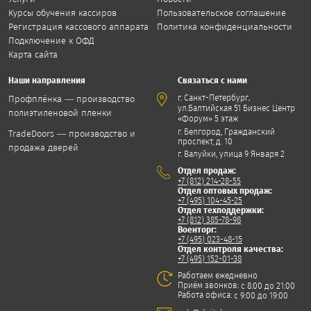
Курсы обучения кассиров
Пользовательское соглашение
Регистрация кассового аппарата
Политика конфиденциальности
Подключение к ОФД
Карта сайта
Наши направления
Связаться с нами
,
г. Санкт-Петербург
Профплёнка — производство
ул.Балтийская 51 Бизнес Центр
полиэтиленовой пленки
«Форум» 5 этаж
г. Белгород, Гражданский
TradeDoors — производство и
проспект, д. 10
продажа дверей
г. Валуйки, улица 9 Января 2
Отдел продаж:
+7 (812) 214-28-55
Отдел оптовых продаж:
+7 (495) 104-45-25
Отдел техподдержки:
+7 (812) 385-78-98
Военторг:
+7 (495) 023-48-15
Отдел контроля качества:
+7 (495) 152-01-38
Работаем ежедневно
Приём звонков:
с 8:00 до 21:00
Работа офиса:
с 9:00 до 19:00