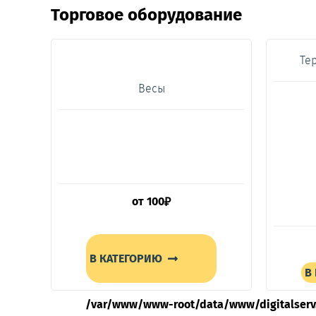
Торговое оборудование
Те
Весы
от
100
₽
В КАТЕГОРИЮ
В
/var/www/www-root/data/www/digitalserv