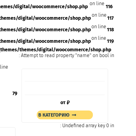
on line
hemes/digital/woocommerce/shop.php
116
on line
themes/digital/woocommerce/shop.php
117
on line
themes/digital/woocommerce/shop.php
118
on line
themes/digital/woocommerce/shop.php
119
_themes/themes/digital/woocommerce/shop.php
: Attempt to read property "name" on bool in
line
79
от
₽
В КАТЕГОРИЮ
: Undefined array key 0 in