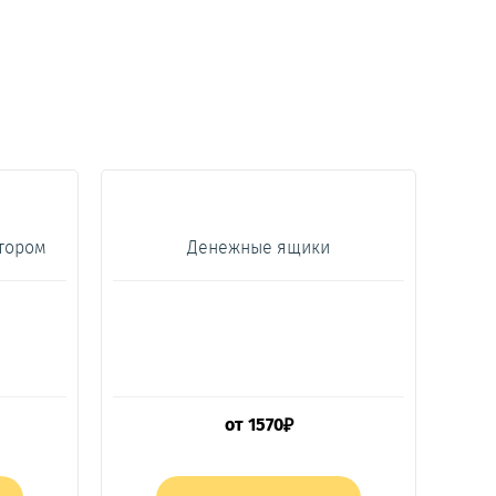
ктором
Денежные ящики
от
1570
₽