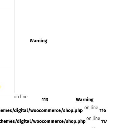
Warning
on line
113
Warning
on line
hemes/digital/woocommerce/shop.php
116
on line
themes/digital/woocommerce/shop.php
117