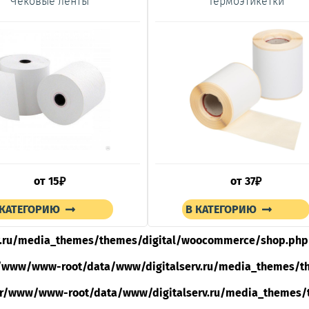
Чековые ленты
Термоэтикетки
от
от
15
37
₽
₽
 КАТЕГОРИЮ
В КАТЕГОРИЮ
.ru/media_themes/themes/digital/woocommerce/shop.php
/www/www-root/data/www/digitalserv.ru/media_themes/t
ar/www/www-root/data/www/digitalserv.ru/media_themes/