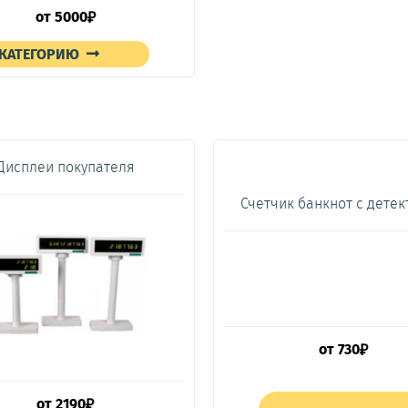
от
5000
₽
 КАТЕГОРИЮ
Дисплеи покупателя
Счетчик банкнот с дете
от
730
₽
от
2190
₽