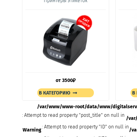
Принтеры этикеток
от
3500
₽
В КАТЕГОРИЮ
В
/var/www/www-root/data/www/digitalserv
: Attempt to read property "post_title" on null in
/var
: Attempt to read property "ID" on null in
Warning
/v