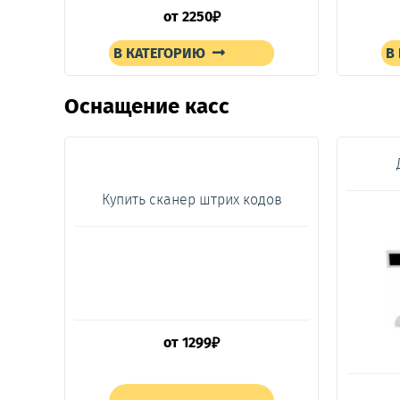
от
2250
₽
В КАТЕГОРИЮ
В
Оснащение касс
Купить сканер штрих кодов
от
1299
₽