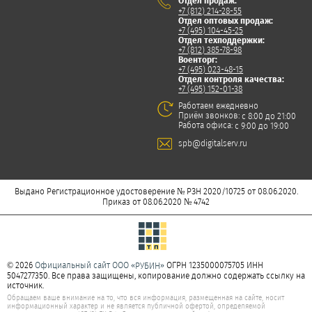
Отдел продаж:
+7 (812) 214-28-55
Отдел оптовых продаж:
+7 (495) 104-45-25
Отдел техподдержки:
+7 (812) 385-78-98
Военторг:
+7 (495) 023-48-15
Отдел контроля качества:
+7 (495) 152-01-38
Работаем ежедневно
Приём звонков:
с 8:00 до 21:00
Работа офиса:
с 9:00 до 19:00
spb@digitalserv.ru
Выдано Регистрационное удостоверение № РЗН 2020/10725 от 08.06.2020.
Приказ от 08.06.2020 № 4742
© 2026
Официальный сайт ООО «
»
ОГРН 1235000075705 ИНН
РУБИН
5047277350. Все права защищены, копирование должно содержать ссылку на
источник.
Обращаем ваше внимание на то, что вся информация, размещенная на сайте, носит
информационный характер и не является публичной офертой, определяемой