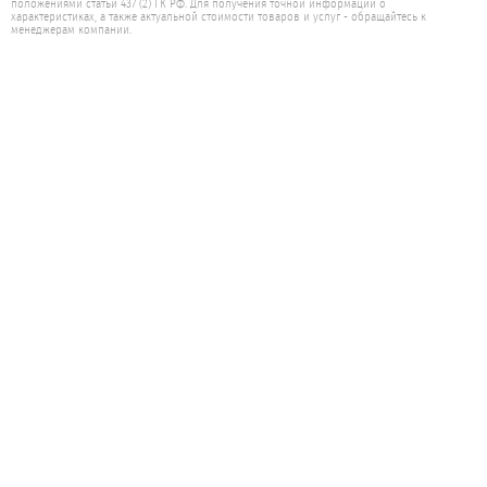
положениями статьи 437 (2) ГК РФ. Для получения точной информации о
характеристиках, а также актуальной стоимости товаров и услуг - обращайтесь к
менеджерам компании.