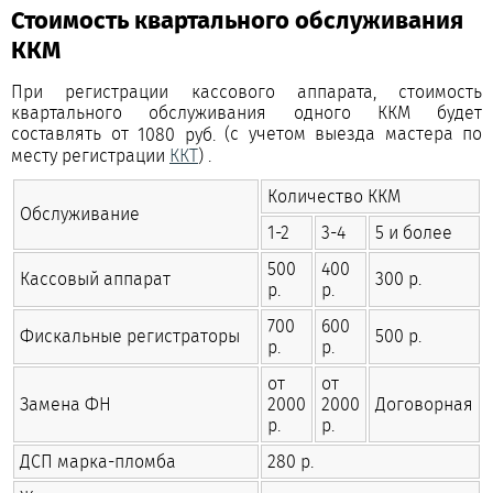
Стоимость квартального обслуживания
ККМ
При регистрации кассового аппарата, стоимость
квартального обслуживания одного ККМ будет
составлять от
(с учетом выезда мастера по
1080 руб.
месту регистрации
ККТ
) .
Количество ККМ
Обслуживание
1-2
3-4
5 и более
500
400
Кассовый аппарат
300 р.
р.
р.
700
600
Фискальные регистраторы
500 р.
р.
р.
от
от
Замена ФН
2000
2000
Договорная
р.
р.
ДСП марка-пломба
280 р.