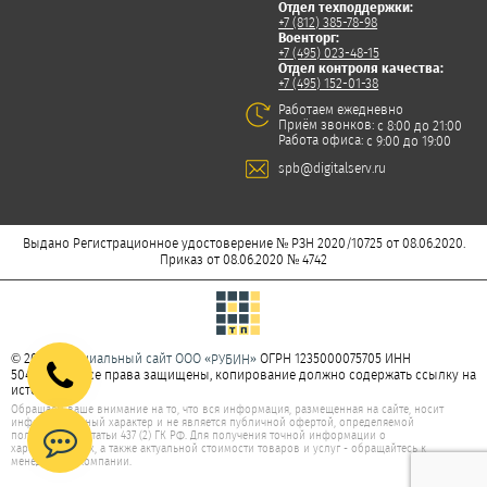
Отдел техподдержки:
+7 (812) 385-78-98
Военторг:
+7 (495) 023-48-15
Отдел контроля качества:
+7 (495) 152-01-38
Работаем ежедневно
Приём звонков:
с 8:00 до 21:00
Работа офиса:
с 9:00 до 19:00
spb@digitalserv.ru
Выдано Регистрационное удостоверение № РЗН 2020/10725 от 08.06.2020.
Приказ от 08.06.2020 № 4742
© 2026
Официальный сайт ООО «
»
ОГРН 1235000075705 ИНН
РУБИН
5047277350. Все права защищены, копирование должно содержать ссылку на
источник.
Обращаем ваше внимание на то, что вся информация, размещенная на сайте, носит
информационный характер и не является публичной офертой, определяемой
положениями статьи 437 (2) ГК РФ. Для получения точной информации о
характеристиках, а также актуальной стоимости товаров и услуг - обращайтесь к
менеджерам компании.