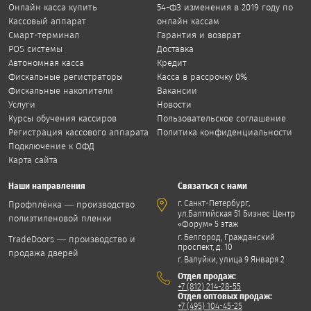
Онлайн касса купить
54-ФЗ изменения в 2019 году по
Кассовый аппарат
онлайн кассам
Смарт-терминал
Гарантия и возврат
POS системы
Доставка
Автономная касса
Кредит
Фискальные регистраторы
Касса в рассрочку 0%
Фискальные накопители
Вакансии
Услуги
Новости
Курсы обучения кассиров
Пользовательское соглашение
Регистрация кассового аппарата
Политика конфиденциальности
Подключение к ОФД
Карта сайта
Наши направления
Связаться с нами
,
г. Санкт-Петербург
Профплёнка — производство
ул.Балтийская 51 Бизнес Центр
полиэтиленовой пленки
«Форум» 5 этаж
г. Белгород, Гражданский
TradeDoors — производство и
проспект, д. 10
продажа дверей
г. Валуйки, улица 9 Января 2
Отдел продаж:
+7 (812) 214-28-55
Отдел оптовых продаж:
+7 (495) 104-45-25